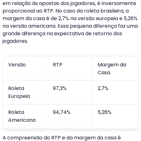
em relação às apostas dos jogadores, é inversamente
proporcional ao RTP. No caso da roleta brasileira, a
margem da casa é de 2,7% na versão europeia e 5,26%
na versão americana. Essa pequena diferença faz uma
grande diferença na expectativa de retorno dos
jogadores.
Versão
RTP
Margem da
Casa
Roleta
97,3%
2,7%
Europeia
Roleta
94,74%
5,26%
Americana
A compreensão do RTP e da margem da casa é