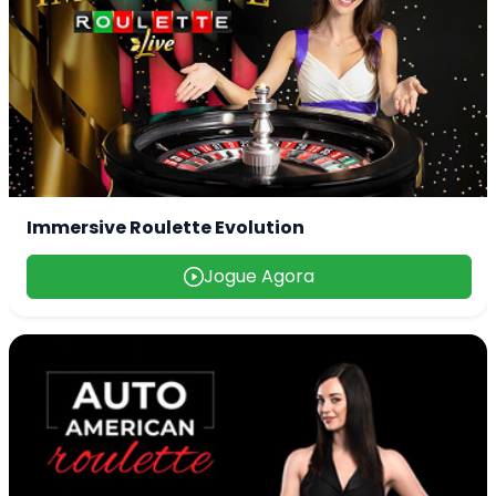
Immersive Roulette Evolution
Jogue Agora