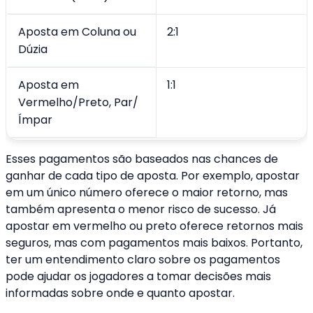
Aposta em Coluna ou
2:1
Dúzia
Aposta em
1:1
Vermelho/Preto, Par/
Ímpar
Esses pagamentos são baseados nas chances de
ganhar de cada tipo de aposta. Por exemplo, apostar
em um único número oferece o maior retorno, mas
também apresenta o menor risco de sucesso. Já
apostar em vermelho ou preto oferece retornos mais
seguros, mas com pagamentos mais baixos. Portanto,
ter um entendimento claro sobre os pagamentos
pode ajudar os jogadores a tomar decisões mais
informadas sobre onde e quanto apostar.