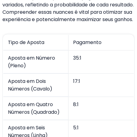
variados, refletindo a probabilidade de cada resultado.
Compreender essas nuances é vital para otimizar sua
experiência e potencialmente maximizar seus ganhos.
Tipo de Aposta
Pagamento
Aposta em Número
35:1
(Pleno)
Aposta em Dois
17:1
Números (Cavalo)
Aposta em Quatro
8:1
Números (Quadrado)
Aposta em Seis
5:1
Números (Linha)