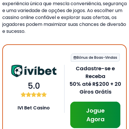
experiência única que mescla conveniência, segurança
e uma variedade de opções de jogos. Ao escolher um
cassino online confiável e explorar suas ofertas, os
jogadores podem maximizar suas chances de diversão
e sucesso.
Bônus de Boas-Vindas
Cadastre-se e
Receba
5.0
50% até R$200 + 20
Giros Grátis
IVI Bet Casino
Jogue
Agora