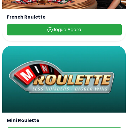
French Roulette
Jogue Agora
Mini Roulette