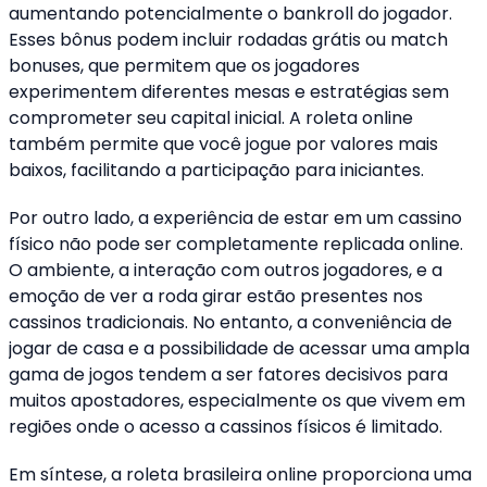
aumentando potencialmente o bankroll do jogador.
Esses bônus podem incluir rodadas grátis ou match
bonuses, que permitem que os jogadores
experimentem diferentes mesas e estratégias sem
comprometer seu capital inicial. A roleta online
também permite que você jogue por valores mais
baixos, facilitando a participação para iniciantes.
Por outro lado, a experiência de estar em um cassino
físico não pode ser completamente replicada online.
O ambiente, a interação com outros jogadores, e a
emoção de ver a roda girar estão presentes nos
cassinos tradicionais. No entanto, a conveniência de
jogar de casa e a possibilidade de acessar uma ampla
gama de jogos tendem a ser fatores decisivos para
muitos apostadores, especialmente os que vivem em
regiões onde o acesso a cassinos físicos é limitado.
Em síntese, a roleta brasileira online proporciona uma