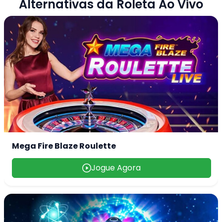
Alternativas da Roleta Ao Vivo
Mega Fire Blaze Roulette
Jogue Agora