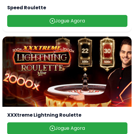
Speed Roulette
Jogue Agora
XXXtreme Lightning Roulette
Jogue Agora