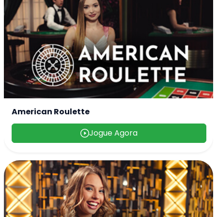
American Roulette
Jogue Agora